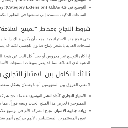
التوسيع في فئة مختلفة (Category Extension):
وهن
الساعات الذكية، مستندة إلى سمعتها في التطور التكن
​شروط النجاح ومخاطر “تمييع العلامة”
​حتى تنجح هذه الاستراتيجية، يجب أن يكون هناك رابط م
لمنتجات العناية بالشعر بإنتاج صابون للجسم، لكنه قد
الذهنية لدى العملاء، مما قد يضر بمبيعات المنتجات الأسا
​ثالثاً: التكامل بين الامتياز التجار
​لا تعني الفروق بين المفهومين أنهما يعملان بشكل منفص
الامتياز التجاري كأداة لنشر التوسيع:
عندما تنجح شركة ت
الممنوحين) لعرض هذا المنتج الجديد وبيعه فوراً، مما ي
زيادة جاذبية الامتياز:
نجاح الشركة الأم في توسيع علامت
عيون المستثمرين المستقبليين، لأنهم يدركون أنهم يش