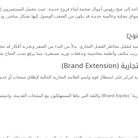
ن الحاجة إلى ضخ رؤوس أموال ضخمة لبناء فروع جديدة، حيث يتحمل المستثمرون (
 أسواق محلية وعالمية جديدة قد يكون من الصعب الوصول إليها بشكل مباشر، وذلك
نوح)
ذهبية لتقليل مخاطر الفشل التجاري. بدلاً من البدء من الصفر وتجربة أفكار قد 
 تدريب مكثف وأنظمة محاسبية وتدفقات توريد مستقرة، مما يرفع نسب النجاح بش
Brand Ext)
رية لتركز على استغلال قوة واسم العلامة التجارية الحالية لإطلاق منتجات أو خد
​الهدف الأساسي هنا هو الاستفادة من “قيمة العلامة التجارية” (Brand Equity) والثقة التي بناها المس
ديم منتجات جديدة تحت نفس الفئة، مثل شركة مشروبات غازية تطلق نكهة جد