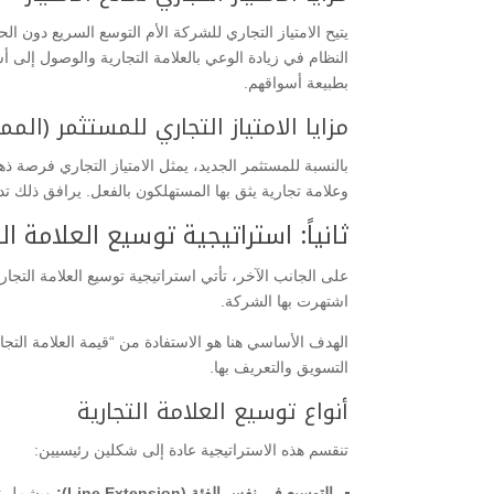
​يتيح الامتياز التجاري للشركة الأم التوسع السريع دو
النظام في زيادة الوعي بالعلامة التجارية والوصول إلى
بطبيعة أسواقهم.
​مزايا الامتياز التجاري للمستثمر (المم
​بالنسبة للمستثمر الجديد، يمثل الامتياز التجاري فرصة 
وعلامة تجارية يثق بها المستهلكون بالفعل. يرافق ذلك
​ثانياً: استراتيجية توسيع العلامة التجارية (ension
​على الجانب الآخر، تأتي استراتيجية توسيع العلامة التجا
اشتهرت بها الشركة.
التسويق والتعريف بها.
​أنواع توسيع العلامة التجارية
​تنقسم هذه الاستراتيجية عادة إلى شكلين رئيسيين:
التوسيع في نفس الفئة (Line Extension):
ويشمل تق