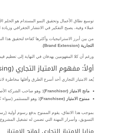
توسيع نطاق الأعمال وتحقيق النمو المستدام هو الحلم ال
عملاء وفية، يصبح التفكير في الانتشار الجغرافي وزيادة
​من بين أبرز الاستراتيجيات وأكثرها كفاءة لتحقيق هذا 
التجارية (Brand Extension)
.
​ورغم أن كلا المفهومين يهدفان في النهاية إلى تعظيم قيم
​أولاً: مفهوم الامتياز التجاري (Franchising)
​يُعد الامتياز التجاري أحد أسرع الطرق وأقلها مخاطرة
مانح الامتياز (Franchisor):
وهو صاحب الشركة الأصلي
ممنوح الامتياز (Franchisee):
وهو المستثمر (سواء كا
​بموجب هذا الاتفاق، يقوم الممنوح بدفع رسوم أولية (رسو
التسويق، وأسرار المهنة التي تضمن له تشغيل المشروع 
​مزايا الامتياز التجاري لمانح الامتياز