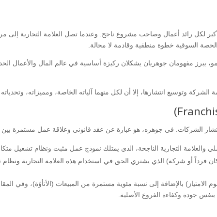
أكبر لكل رائد أعمال وصاحب مشروع ناجح. وعندما تصل العلامة التجارية إلى مرح
 الحصة السوقية خطوة منطقية وقادمة لا محالة.
النمو، يبرز مفهومان جوهريان يشكلان ركيزة أساسية في عالم المال والأعمال الح
ة الشركة وتوسيع انتشارها، إلا أن لكل منهما آلياته الخاصة، ومميزاته، وتحدياته
 لانتشار الشركات. في جوهره، هو عبارة عن عقد قانوني وعلاقة عمل مستمرة بين
 والعلامة التجارية الناجحة، الذي يمتلك نموذج عمل مثبت ونظام تشغيل متكا
ن فرداً أو شركة) الذي يشتري الحق في استخدام هذه العلامة التجارية ونظام 
م الامتياز) بالإضافة إلى نسبة مئوية مستمرة من المبيعات (الأتأوّة)، وفي الم
بنفس جودة وكفاءة الفروع الأصلية.