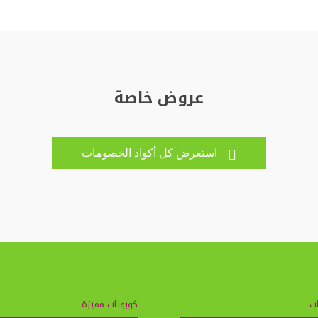
عروض خاصة
استعرض كل أكواد الخصومات

ت
كوبونات مميزة