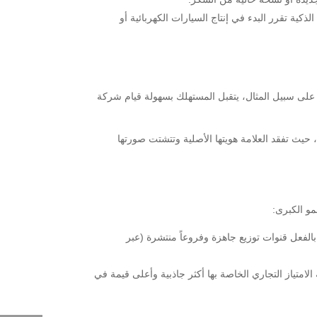
ية تقرر البدء في إنتاج السيارات الكهربائية أو
 على سبيل المثال، يتقبل المستهلك بسهولة قيام شركة
 كان التوسع غير مدروس أو بعيداً كل البعد عن هوية الشركة، فقد يؤدي ذلك إلى ما يُعرف بـ “تمييع العلامة التجارية” (Brand Dilution)، حيث تفقد العلامة هويتها الأصلية وتتشتت صورتها
مو الكبرى:
الفعل قنوات توزيع جاهزة وفروعاً منتشرة (عبر
لامتياز التجاري الخاصة بها أكثر جاذبية وأعلى قيمة في