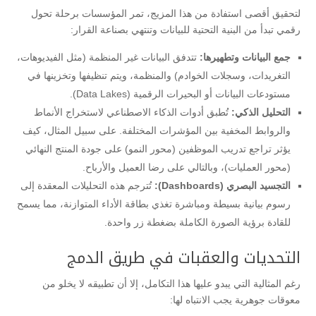
​لتحقيق أقصى استفادة من هذا المزيج، تمر المؤسسات برحلة تحول
رقمي تبدأ من البنية التحتية للبيانات وتنتهي بصناعة القرار:
جمع البيانات وتطهيرها:
تتدفق البيانات غير المنظمة (مثل الفيديوهات،
التغريدات، وسجلات الخوادم) والمنظمة، ويتم تنظيفها وتخزينها في
مستودعات البيانات أو البحيرات الرقمية (Data Lakes).
التحليل الذكي:
تُطبق أدوات الذكاء الاصطناعي لاستخراج الأنماط
والروابط المخفية بين المؤشرات المختلفة. على سبيل المثال، كيف
يؤثر تراجع تدريب الموظفين (محور النمو) على جودة المنتج النهائي
(محور العمليات)، وبالتالي على رضا العميل والأرباح.
التجسيد البصري (Dashboards):
تُترجم هذه التحليلات المعقدة إلى
رسوم بيانية بسيطة ومباشرة تغذي بطاقة الأداء المتوازنة، مما يسمح
للقادة برؤية الصورة الكاملة بضغطة زر واحدة.
​التحديات والعقبات في طريق الدمج
​رغم المثالية التي يبدو عليها هذا التكامل، إلا أن تطبيقه لا يخلو من
معوقات جوهرية يجب الانتباه لها: