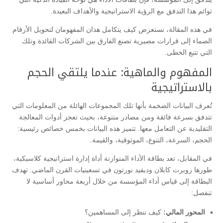
توائم هذا التدفق مع الرؤية الاستراتيجية والأهداف البعيدة.
​في هذه المقالة، نستعرض كيف يتكامل هذان المفهومان لتحويل الأرقام
الصماء إلى قرارات مصيرية تصنع الفارق بين الشركات القائدة وتلك
التي تتبع الخطى.
​المفهوم والماهية: عندما يلتقي الحجم
بالاستراتيجية
​تُعرف البيانات الضخمة بأنها تلك المجموعات الهائلة من المعلومات التي
تتدفق بسرعة فائقة ومن مصادر متنوعة، بحيث تعجز أدوات المعالجة
التقليدية عن التعامل معها. تتميز هذه البيانات بخمس خصائص رئيسية:
الحجم، السرعة، التنوع، الموثوقية، والقيمة.
​في المقابل، تعد بطاقة الأداء المتوازنة أداة إدارة استراتيجية كلاسيكية،
طورها روبرت كابلان وديفيد نورتون في تسعينيات القرن الماضي. تهدف
البطاقة إلى قياس أداء المؤسسة من خلال أربعة محاور أساسية لا
تنفصل:
المحور المالي:
كيف ننظر إلى المساهمين؟