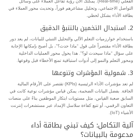
الفعلي (Real-time). يمكنك الآن رؤية تفاعل العملاء على وسائل
التواصل الاجتماعي، وتحليل مشاعرهم فوراً، وتحديث محور العملاء في
بطاقة الأداء بشكل لحظي.
​2. استبدال التخمين بالتنبؤ الدقيق
​باستخدام خوارزميات التعلم الآلي والتحليل التنبئي للبيانات، لم يعد دور
بطاقة الأداء مقتصراً على قول “ماذا حدث؟”، بل أصبح بإمكانها الإجابة
على سؤال “ماذا سيحدث لو؟”. هذا يحول محور العمليات الداخلية
ومحور التعلم والنمو إلى أدوات استباقية تمنع الأخطاء قبل وقوعها.
​3. شمولية المؤشرات وتنوعها
​لم تعد مؤشرات الأداء الرئيسية (KPIs) تقتصر على الأرقام المالية
الجافة. بفضل البيانات الضخمة، يمكن قياس مؤشرات نوعية كانت في
السابق صعبة القياس، مثل مستويات ابتكار الموظفين بناءً على منصات
التعاون الرقمي، أو تتبع كفاءة سلاسل الإمداد عبر مستشعرات إنترنت
الأشياء (IoT).
​آلية التكامل: كيف تبني بطاقة أداء
مدعومة بالبيانات؟