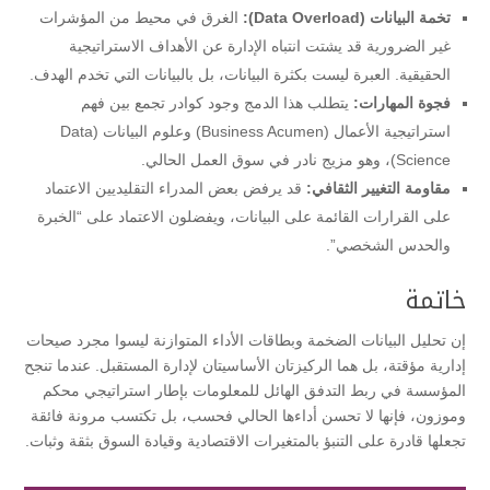
تخمة البيانات (Data Overload):
الغرق في محيط من المؤشرات
غير الضرورية قد يشتت انتباه الإدارة عن الأهداف الاستراتيجية
الحقيقية. العبرة ليست بكثرة البيانات، بل بالبيانات التي تخدم الهدف.
فجوة المهارات:
يتطلب هذا الدمج وجود كوادر تجمع بين فهم
استراتيجية الأعمال (Business Acumen) وعلوم البيانات (Data
Science)، وهو مزيج نادر في سوق العمل الحالي.
مقاومة التغيير الثقافي:
قد يرفض بعض المدراء التقليديين الاعتماد
على القرارات القائمة على البيانات، ويفضلون الاعتماد على “الخبرة
والحدس الشخصي”.
​خاتمة
​إن تحليل البيانات الضخمة وبطاقات الأداء المتوازنة ليسوا مجرد صيحات
إدارية مؤقتة، بل هما الركيزتان الأساسيتان لإدارة المستقبل. عندما تنجح
المؤسسة في ربط التدفق الهائل للمعلومات بإطار استراتيجي محكم
وموزون، فإنها لا تحسن أداءها الحالي فحسب، بل تكتسب مرونة فائقة
تجعلها قادرة على التنبؤ بالمتغيرات الاقتصادية وقيادة السوق بثقة وثبات.