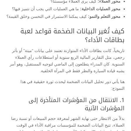
محور العملاء:
كيف يرى العملاء مؤسستنا؟
محور العمليات الداخلية:
ما هي العمليات التي يجب أن نتميز فيها؟
محور التعلم والنمو:
كيف يمكننا الاستمرار في التحسن وخلق القيمة؟
​كيف تُغير البيانات الضخمة قواعد لعبة
بطاقات الأداء؟
​تاريخياً، كانت بطاقات الأداء المتوازنة تعتمد على بيانات “ميتة” أو بأثر
رجعي، مثل التقارير المالية الربع سنوية أو استطلاعات رأي العملاء
السنوية. كان المدراء يتطلعون إلى الماضي لتوجيه المستقبل، وهو أمر
يشبه قيادة السيارة والنظر فقط في المرآة الخلفية.
​هنا يأتي دور تحليل البيانات الضخمة ليحدث ثورة حقيقية في هذا
النموذج:
​1. الانتقال من المؤشرات المتأخرة إلى
المؤشرات الآنية
​بدلاً من الانتظار حتى نهاية الشهر لمعرفة حجم المبيعات أو نسبة رضا
العملاء، تتيح البيانات الضخمة للمؤسسات مراقبة الأداء في الوقت