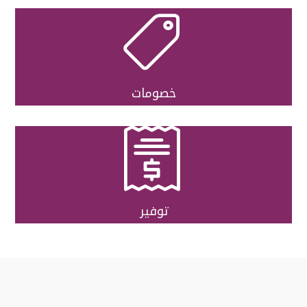

خصومات

توفير