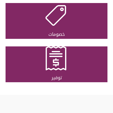

خصومات

توفير