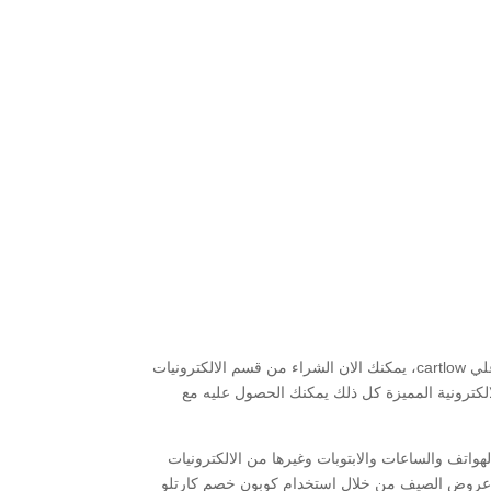
كود خصم كارتلو 2025 يمكنك من الحصول علي العديد من المنتجات التي يوفرها المتجر بخصومات حتي 70% عند انهاء التسوق والدفع علي cartlow، يمكنك الان الشراء من قسم الالكترونيات
لالكترونية المميزة كل ذلك يمكنك الحصول عليه مع
علي الاجهزة الذكية من الهواتف والساعات والابتوبات وغيرها من الالكترونيات
، بالاضافة الي العديد من الهدايا والتخفيضات الاخري لجميع العملاء من مختلف الدول بقيمة تخفيض حتي 70% في عروض الصيف من خلال استخدام كوبون خصم كارتلو