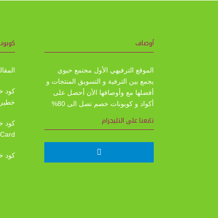
أوصاف
كوبونا
الموقع الترفيهي الأول مجتمع حيوي
المقال
يجمع بين الترفية و التسويق المنتجات و
أفضلها مع وأوصافها الأن أحصل على
خطير
أكواد و كوبونات خصم تصل الى 80%
تابعنا على التليجرام
Card
كود خصم ديزل