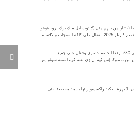
لاختيار من بينهم مثل (لابتوب ابل ماك بوك برو-لينوفو
ثينك باد-مايكروسوفت سيرفس) والعديد من الماركات الأخرى التي تستطيع الاختيار من بينهم بخصومات حتي 10% عند تطبيق رمز كود خصم كارتلو 2025 الفعال علي كافة المنتجات والاقسام
كما يعمل كوبون كارتلو علي جميع الأجهزة المتنوعة الخاصة بالرياضة ويمكنك شرائها من المتجر بخصومات رائعة تبدأ من 10% وتصل إلى 30% وهذا الخصم حصري وفعال على جميع
تس من ماندوكا-إس كيه إل زي لعبة كرة السلة سولو إس
اقوي رمز ترويجي يمنحك 15% خصم فوري علي كافة المشتريات عند الدفع علي cartlow، اشتري الان الاجهزة الذكية واكسسواراتها بقيمة مخفضة حتي