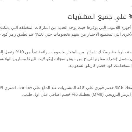
زة اللابتوب التي يوفرها حيث يوجد العديد من الماركات المختلفة التي يمكنك ا
ي تشمل (شراع مقاوم للرياح من نايش-سجادة إيكو لايت لليوغا وتمارين البيلا
استخدامك كود خصم كارتلو السعودية.
كود خصم كارتلو 2025 (MM7) هو 