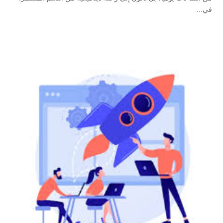
في...